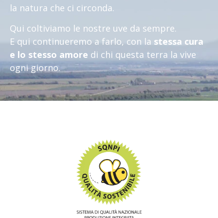
la natura che ci circonda.
Qui coltiviamo le nostre uve da sempre.
E qui continueremo a farlo, con la
stessa cura
e lo stesso amore
di chi questa terra la vive
ogni giorno.