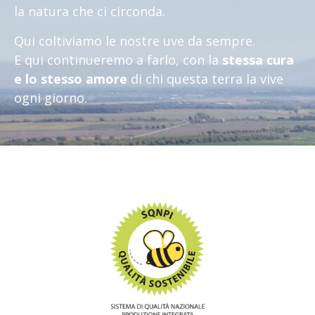
la natura che ci circonda.
Qui coltiviamo le nostre uve da sempre.
E qui continueremo a farlo, con la
stessa cura
e lo stesso amore
di chi questa terra la vive
ogni giorno.