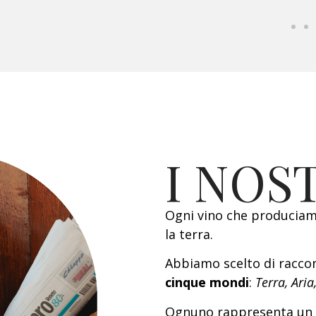
I NOST
Ogni vino che producia
la terra.
Abbiamo scelto di racco
cinque mondi
:
Terra, Ari
Ognuno rappresenta un