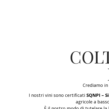
COL
Crediamo in 
I nostri vini sono certificati
SQNPI – S
agricole a bass
È il nostro modo di tutelare la