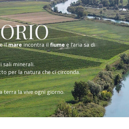
TORIO
e il
mare
incontra il
fiume
e l’aria sa di
di sali minerali.
etto per la natura che ci circonda.
a terra la vive ogni giorno.