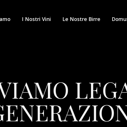
iamo
I Nostri Vini
Le Nostre Birre
Domus
VIAMO LEG
GENERAZION