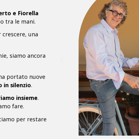
rto e Fiorella
 tra le mani.
r crescere, una
mie, siamo ancora
i ha portato nuove
 in silenzio
.
riamo insieme
.
amo fare.
iamo per restare