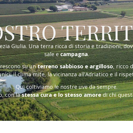
OSTRO TERRI
nezia Giulia.
Una terra ricca di storia e tradizioni, dov
sale e
campagna
.
i crescono su un
terreno sabbioso e argilloso
, ricco 
nici: il clima mite, la vicinanza all’Adriatico e il risp
Qui coltiviamo le nostre uve da sempre.
o, con la
stessa cura e lo stesso amore
di chi quest