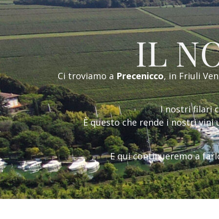
IL N
Ci troviamo a
Precenicco
, in Friuli Ve
I nostri filar
È questo che rende i nostri vini u
E qui continueremo a farl