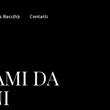
 Bacc(h)i
Contatti
AMI DA
I