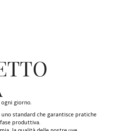
ETTO
A
 ogni giorno.
, uno standard che garantisce pratiche
fase produttiva.
ia, la qualità delle nostre uve.