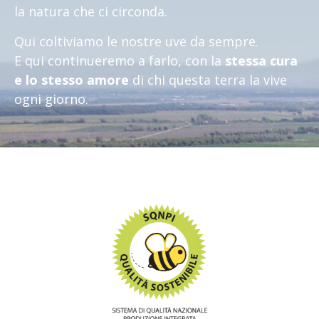
la natura che ci circonda.
Qui coltiviamo le nostre uve da sempre.
E qui continueremo a farlo, con la
stessa cura
e lo stesso amore
di chi questa terra la vive
ogni giorno.